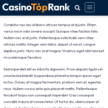
BRL
Curabitur nec leo id libero ultrices tempus id id justo. Etiam
varius nisi in odio ornare suscipit. Quisque vitae facilisis felis.
Nullam nec erat justo. Pellentesque sollicitudin sem vitae
ultrices mattis. Integer sem tellus, aliquet ut nisi et, congue
dapibus justo. Nunc nec erat magna. Vivamus eget nibh laoreet
mi scelerisque faucibus.
Sed imperdiet elit eu lobortis dignissim. Proin aliquam ligula vel
urna lacinia blandit. Suspendisse pharetra tempor ipsum eget
luctus. Donec et magna fermentum, pretium sem et, egestas
risus. Nullam cursus ante quis placerat mattis. Pellentesque
tincidunt turpis non consequat imperdiet. Cras consequat
convallis mauris at consectetur. Ut tortor dui, ullamcorper at