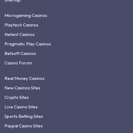
Microgaming Casinos
Playtech Casinos
Netent Casinos
Pragmatic Play Casinos
Betsoft Casinos
Casino Forum
Real Money Casinos
New Casinos Sites
Crypto Sites
Live Casino Sites
Sports Betting Sites
Paypal Casino Sites