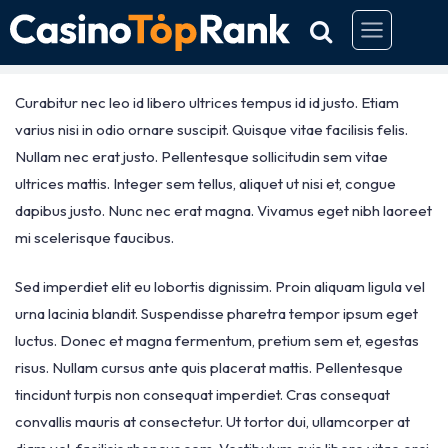
RUB
Curabitur nec leo id libero ultrices tempus id id justo. Etiam
varius nisi in odio ornare suscipit. Quisque vitae facilisis felis.
Nullam nec erat justo. Pellentesque sollicitudin sem vitae
ultrices mattis. Integer sem tellus, aliquet ut nisi et, congue
dapibus justo. Nunc nec erat magna. Vivamus eget nibh laoreet
mi scelerisque faucibus.
Sed imperdiet elit eu lobortis dignissim. Proin aliquam ligula vel
urna lacinia blandit. Suspendisse pharetra tempor ipsum eget
luctus. Donec et magna fermentum, pretium sem et, egestas
risus. Nullam cursus ante quis placerat mattis. Pellentesque
tincidunt turpis non consequat imperdiet. Cras consequat
convallis mauris at consectetur. Ut tortor dui, ullamcorper at