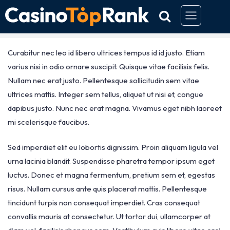
SEK
Curabitur nec leo id libero ultrices tempus id id justo. Etiam
varius nisi in odio ornare suscipit. Quisque vitae facilisis felis.
Nullam nec erat justo. Pellentesque sollicitudin sem vitae
ultrices mattis. Integer sem tellus, aliquet ut nisi et, congue
dapibus justo. Nunc nec erat magna. Vivamus eget nibh laoreet
mi scelerisque faucibus.
Sed imperdiet elit eu lobortis dignissim. Proin aliquam ligula vel
urna lacinia blandit. Suspendisse pharetra tempor ipsum eget
luctus. Donec et magna fermentum, pretium sem et, egestas
risus. Nullam cursus ante quis placerat mattis. Pellentesque
tincidunt turpis non consequat imperdiet. Cras consequat
convallis mauris at consectetur. Ut tortor dui, ullamcorper at