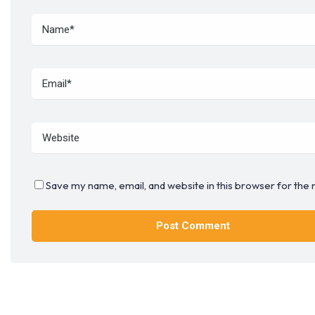
Save my name, email, and website in this browser for the