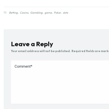
Betting
,
Casino
,
Gambling
,
game
,
Poker
,
slots
Leave a Reply
Your email address will not be published.
Required fields are mar