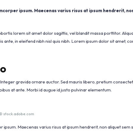
lamcorper ipsum. Maecenas varius risus at ipsum hendrerit, no
obortis lorem sit amet dolor sagittis, vel blandit massa porttitor. Aliq
tis ante, in eleifend nibh nisl quis nibh. Lorem ipsum dolor sit amet, c
do
 Integer gravida ornare auctor. Sed mauris libero, pretium consectet
apibus at ante. Morbi id augue id justo pulvinar elementum.
© stock.adobe.com
er ipsum. Maecenas varius risus at ipsum hendrerit, non aliquet sem 